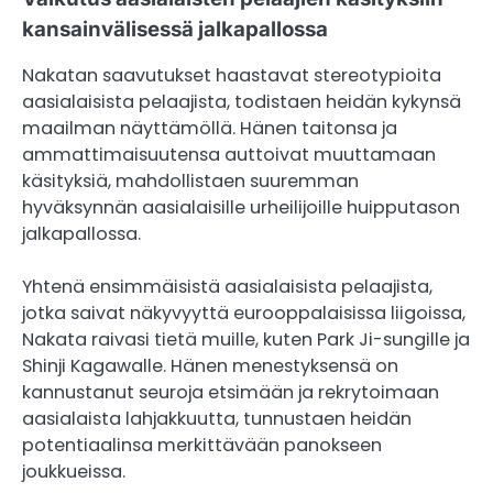
kansainvälisessä jalkapallossa
Nakatan saavutukset haastavat stereotypioita
aasialaisista pelaajista, todistaen heidän kykynsä
maailman näyttämöllä. Hänen taitonsa ja
ammattimaisuutensa auttoivat muuttamaan
käsityksiä, mahdollistaen suuremman
hyväksynnän aasialaisille urheilijoille huipputason
jalkapallossa.
Yhtenä ensimmäisistä aasialaisista pelaajista,
jotka saivat näkyvyyttä eurooppalaisissa liigoissa,
Nakata raivasi tietä muille, kuten Park Ji-sungille ja
Shinji Kagawalle. Hänen menestyksensä on
kannustanut seuroja etsimään ja rekrytoimaan
aasialaista lahjakkuutta, tunnustaen heidän
potentiaalinsa merkittävään panokseen
joukkueissa.