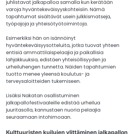
juhlistavat jalkapalloa samalla kun kerätään
varoja hyväntekeväisyyskohteisiin. Nämä
tapahtumat sisältävät usein julkkismatseja,
työpajoja ja yhteisötyötoimintoja.
Esimerkiksi hän on isännöinyt
hyväntekeväisyysotteluita, jotka tuovat yhteen
entisiä ammattilaispelaajia ja paikallisia
lahjakkuuksia, edistäen yhteisöllisyyden ja
urheiluhengen tunnetta. Näiden tapahtumien
tuotto menee yleensä koulutus- ja
terveysaloitteiden tukemiseen.
Lisäksi Nakatan osallistuminen
jalkapallofestivaaleille edistää urheilua
juuritasolla, kannustaen nuoria pelaajia
seuraamaan intohimoaan.
Kulttuuristen kuilujen ylittäminen jalkapallon