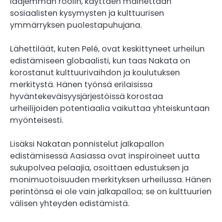
laajemman roolin, käyttäen mainettaan
sosiaalisten kysymysten ja kulttuurisen
ymmärryksen puolestapuhujana.
Lähettiläät, kuten Pelé, ovat keskittyneet urheilun
edistämiseen globaalisti, kun taas Nakata on
korostanut kulttuurivaihdon ja koulutuksen
merkitystä. Hänen työnsä erilaisissa
hyväntekeväisyysjärjestöissä korostaa
urheilijoiden potentiaalia vaikuttaa yhteiskuntaan
myönteisesti.
Lisäksi Nakatan ponnistelut jalkapallon
edistämisessä Aasiassa ovat inspiroineet uutta
sukupolvea pelaajia, osoittaen edustuksen ja
monimuotoisuuden merkityksen urheilussa. Hänen
perintönsä ei ole vain jalkapalloa; se on kulttuurien
välisen yhteyden edistämistä.