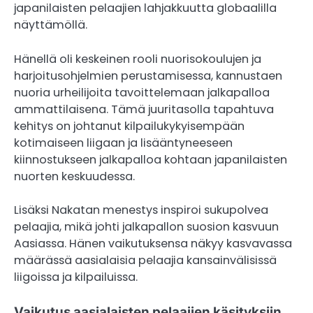
japanilaisten pelaajien lahjakkuutta globaalilla
näyttämöllä.
Hänellä oli keskeinen rooli nuorisokoulujen ja
harjoitusohjelmien perustamisessa, kannustaen
nuoria urheilijoita tavoittelemaan jalkapalloa
ammattilaisena. Tämä juuritasolla tapahtuva
kehitys on johtanut kilpailukykyisempään
kotimaiseen liigaan ja lisääntyneeseen
kiinnostukseen jalkapalloa kohtaan japanilaisten
nuorten keskuudessa.
Lisäksi Nakatan menestys inspiroi sukupolvea
pelaajia, mikä johti jalkapallon suosion kasvuun
Aasiassa. Hänen vaikutuksensa näkyy kasvavassa
määrässä aasialaisia pelaajia kansainvälisissä
liigoissa ja kilpailuissa.
Vaikutus aasialaisten pelaajien käsityksiin