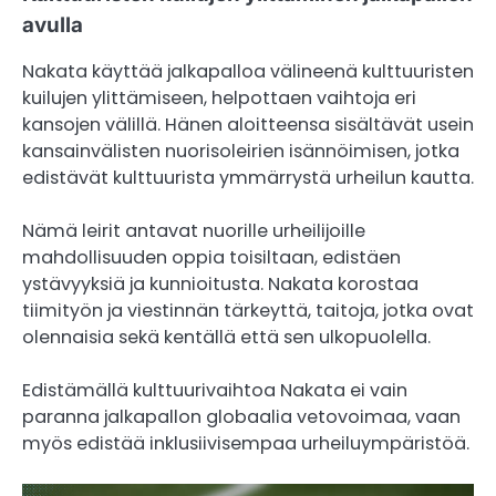
avulla
Nakata käyttää jalkapalloa välineenä kulttuuristen
kuilujen ylittämiseen, helpottaen vaihtoja eri
kansojen välillä. Hänen aloitteensa sisältävät usein
kansainvälisten nuorisoleirien isännöimisen, jotka
edistävät kulttuurista ymmärrystä urheilun kautta.
Nämä leirit antavat nuorille urheilijoille
mahdollisuuden oppia toisiltaan, edistäen
ystävyyksiä ja kunnioitusta. Nakata korostaa
tiimityön ja viestinnän tärkeyttä, taitoja, jotka ovat
olennaisia sekä kentällä että sen ulkopuolella.
Edistämällä kulttuurivaihtoa Nakata ei vain
paranna jalkapallon globaalia vetovoimaa, vaan
myös edistää inklusiivisempaa urheiluympäristöä.