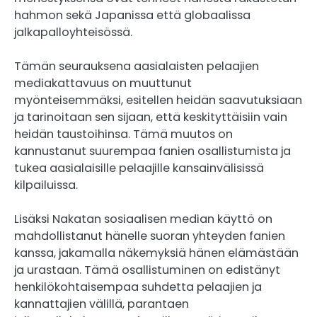
hahmon sekä Japanissa että globaalissa
jalkapalloyhteisössä.
Tämän seurauksena aasialaisten pelaajien
mediakattavuus on muuttunut
myönteisemmäksi, esitellen heidän saavutuksiaan
ja tarinoitaan sen sijaan, että keskityttäisiin vain
heidän taustoihinsa. Tämä muutos on
kannustanut suurempaa fanien osallistumista ja
tukea aasialaisille pelaajille kansainvälisissä
kilpailuissa.
Lisäksi Nakatan sosiaalisen median käyttö on
mahdollistanut hänelle suoran yhteyden fanien
kanssa, jakamalla näkemyksiä hänen elämästään
ja urastaan. Tämä osallistuminen on edistänyt
henkilökohtaisempaa suhdetta pelaajien ja
kannattajien välillä, parantaen