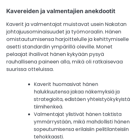
Kavereiden ja valmentajien anekdootit
Kaverit ja valmentajat muistavat usein Nakatan
johtajuusominaisuudet ja työmoraalin. Hänen
omistautumisensa harjoittelulle ja kehittymiselle
asetti standardin ympärillä oleville. Monet
pelaajat ihailivat hänen kykyään pysyä
rauhallisena paineen alla, mikä oli ratkaisevaa
suurissa otteluissa.
Kaverit huomasivat hänen
halukkuutensa jakaa näkemyksiä ja
strategioita, edistäen yhteistyökykyistä
tiimihenkeä.
Valmentajat ylistivät hänen taktista
ymmärrystään, mikä mahdollisti hänen
sopeutumisensa erilaisiin pelitilanteisiin
tehokkaasti.