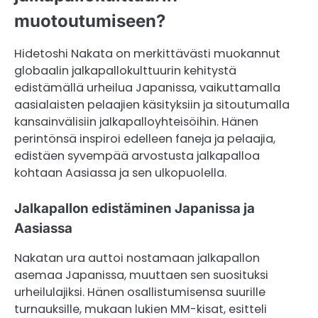
muotoutumiseen?
Hidetoshi Nakata on merkittävästi muokannut
globaalin jalkapallokulttuurin kehitystä
edistämällä urheilua Japanissa, vaikuttamalla
aasialaisten pelaajien käsityksiin ja sitoutumalla
kansainvälisiin jalkapalloyhteisöihin. Hänen
perintönsä inspiroi edelleen faneja ja pelaajia,
edistäen syvempää arvostusta jalkapalloa
kohtaan Aasiassa ja sen ulkopuolella.
Jalkapallon edistäminen Japanissa ja
Aasiassa
Nakatan ura auttoi nostamaan jalkapallon
asemaa Japanissa, muuttaen sen suosituksi
urheilulajiksi. Hänen osallistumisensa suurille
turnauksille, mukaan lukien MM-kisat, esitteli