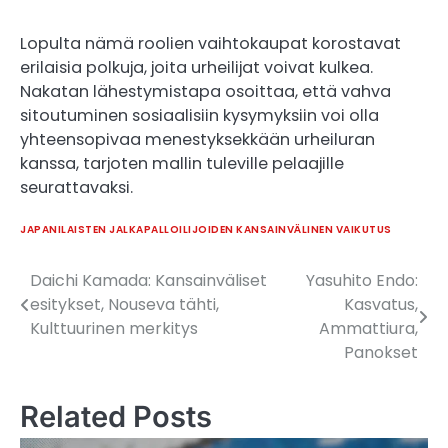
Lopulta nämä roolien vaihtokaupat korostavat
erilaisia polkuja, joita urheilijat voivat kulkea.
Nakatan lähestymistapa osoittaa, että vahva
sitoutuminen sosiaalisiin kysymyksiin voi olla
yhteensopivaa menestyksekkään urheiluran
kanssa, tarjoten mallin tuleville pelaajille
seurattavaksi.
JAPANILAISTEN JALKAPALLOILIJOIDEN KANSAINVÄLINEN VAIKUTUS
Daichi Kamada: Kansainväliset
Yasuhito Endo:
Post
esitykset, Nouseva tähti,
Kasvatus,
navigation
Kulttuurinen merkitys
Ammattiura,
Panokset
Related Posts