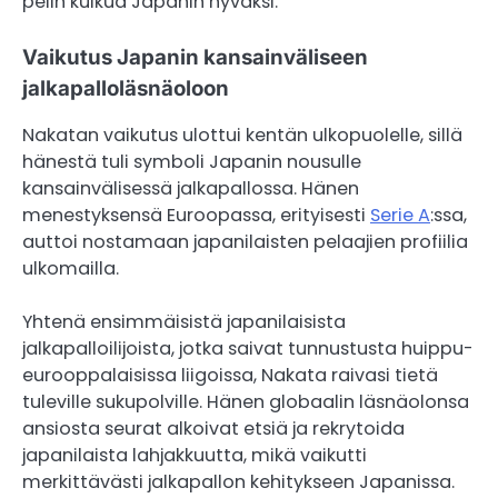
pelin kulkua Japanin hyväksi.
Vaikutus Japanin kansainväliseen
jalkapalloläsnäoloon
Nakatan vaikutus ulottui kentän ulkopuolelle, sillä
hänestä tuli symboli Japanin nousulle
kansainvälisessä jalkapallossa. Hänen
menestyksensä Euroopassa, erityisesti
Serie A
:ssa,
auttoi nostamaan japanilaisten pelaajien profiilia
ulkomailla.
Yhtenä ensimmäisistä japanilaisista
jalkapalloilijoista, jotka saivat tunnustusta huippu-
eurooppalaisissa liigoissa, Nakata raivasi tietä
tuleville sukupolville. Hänen globaalin läsnäolonsa
ansiosta seurat alkoivat etsiä ja rekrytoida
japanilaista lahjakkuutta, mikä vaikutti
merkittävästi jalkapallon kehitykseen Japanissa.