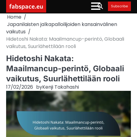
Skip
fabspace.eu
Subscribe
to
Home
content
Japanilaisten jalkapalloilijoiden kansainvälinen
vaikutus
Hidetoshi Nakata: Maailmancup-perintö, Globaali
vaikutus, Suurlähettilään rooli
Hidetoshi Nakata:
Maailmancup-perintö, Globaali
vaikutus, Suurlähettilään rooli
17/02/2026
by
Kenji Takahashi