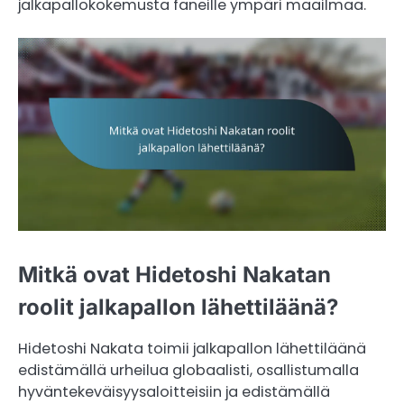
jalkapallokokemusta faneille ympäri maailmaa.
Mitkä ovat Hidetoshi Nakatan
roolit jalkapallon lähettiläänä?
Hidetoshi Nakata toimii jalkapallon lähettiläänä
edistämällä urheilua globaalisti, osallistumalla
hyväntekeväisyysaloitteisiin ja edistämällä