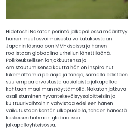
Hidetoshi Nakatan perintö jalkapallossa määrittyy
hänen muutosvoimaisesta vaikutuksestaan
Japanin läsnäoloon MM-kisoissa ja hänen
roolistaan globaalina urheilun lähettiläänä.
Poikkeuksellisen lahjakkuutensa ja
omistautumisensa kautta hän on inspiroinut
lukemattomia pelaajia ja faneja, samalla edistäen
suurempaa arvostusta aasialaista jalkapalloa
kohtaan maailman näyttämöllä. Nakatan jatkuva
osallistuminen hyväntekeväisyysaloitteisiin ja
kulttuurivaihtoihin vahvistaa edelleen hänen
vaikutustaan kentän ulkopuolella, tehden hänestä
keskeisen hahmon globaalissa
jalkapalloyhteisössä.