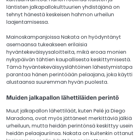
läntisten jalkapallokulttuurien yhdistäjänä on
tehnyt hänestä keskeisen hahmon urheilun
laajentamisessa.
Mainoskampanjoissa Nakata on hyödyntänyt
asemaansa tukeakseen erilaisia
hyväntekeväisyysaloitteita, mikä eroaa monien
nykypäivän tähtien kaupallisesta keskittymisestä.
Tämä hyväntekeväisyyslähtöinen lähestymistapa
parantaa hänen perintöään pelaajana, joka käytti
alustaansa suuremman hyvän puolesta.
Muiden jalkapallon lähettiläiden perintö
Muut jalkapallon lähettiläät, kuten Pelé ja Diego
Maradona, ovat myös jättäneet merkittäviä jälkiä
urheiluun, mutta heidän perintönsä keskittyy usein
heidän pelaajauriinsa. Nakata on kuitenkin ottanut