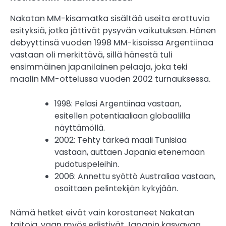
Nakatan MM-kisamatka sisältää useita erottuvia
esityksiä, jotka jättivät pysyvän vaikutuksen. Hänen
debyyttinsä vuoden 1998 MM-kisoissa Argentiinaa
vastaan oli merkittävä, sillä hänestä tuli
ensimmäinen japanilainen pelaaja, joka teki
maalin MM-ottelussa vuoden 2002 turnauksessa.
1998: Pelasi Argentiinaa vastaan,
esitellen potentiaaliaan globaalilla
näyttämöllä.
2002: Tehty tärkeä maali Tunisiaa
vastaan, auttaen Japania etenemään
pudotuspeleihin.
2006: Annettu syöttö Australiaa vastaan,
osoittaen pelintekijän kykyjään.
Nämä hetket eivät vain korostaneet Nakatan
taitoja, vaan myös edistivät Japanin kasvavaa