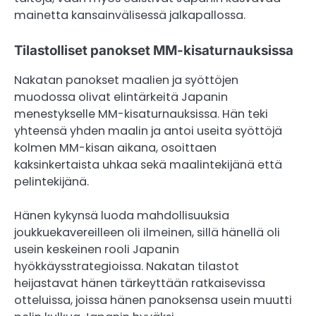
mainetta kansainvälisessä jalkapallossa.
Tilastolliset panokset MM-kisaturnauksissa
Nakatan panokset maalien ja syöttöjen
muodossa olivat elintärkeitä Japanin
menestykselle MM-kisaturnauksissa. Hän teki
yhteensä yhden maalin ja antoi useita syöttöjä
kolmen MM-kisan aikana, osoittaen
kaksinkertaista uhkaa sekä maalintekijänä että
pelintekijänä.
Hänen kykynsä luoda mahdollisuuksia
joukkuekavereilleen oli ilmeinen, sillä hänellä oli
usein keskeinen rooli Japanin
hyökkäysstrategioissa. Nakatan tilastot
heijastavat hänen tärkeyttään ratkaisevissa
otteluissa, joissa hänen panoksensa usein muutti