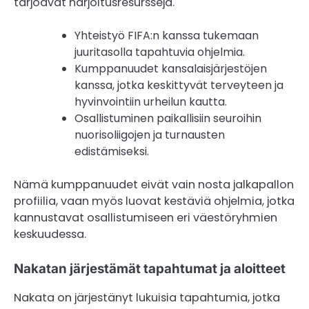
tarjoavat harjoitusresursseja.
Yhteistyö FIFA:n kanssa tukemaan
juuritasolla tapahtuvia ohjelmia.
Kumppanuudet kansalaisjärjestöjen
kanssa, jotka keskittyvät terveyteen ja
hyvinvointiin urheilun kautta.
Osallistuminen paikallisiin seuroihin
nuorisoliigojen ja turnausten
edistämiseksi.
Nämä kumppanuudet eivät vain nosta jalkapallon
profiilia, vaan myös luovat kestäviä ohjelmia, jotka
kannustavat osallistumiseen eri väestöryhmien
keskuudessa.
Nakatan järjestämät tapahtumat ja aloitteet
Nakata on järjestänyt lukuisia tapahtumia, jotka