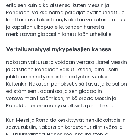
erilaisen kuin aikalaistensa, kuten Messin ja
Ronaldon. Vaikka nämä pelaajat ovat tunnettuja
kenttäsaavutuksistaan, Nakatan vaikutus ulottuu
jalkapallon ulkopuolelle, tehden hänestä
merkittävän globaalin lähettilään urheilulle.
Vertailuanalyysi nykypelaajien kanssa
Nakatan vaikutusta voidaan verrata Lionel Messin
ja Cristiano Ronaldon vaikutukseen, joita usein
juhlitaan ennätyksellisten esitysten vuoksi.
Kuitenkin Nakatan panokset sisältävät jalkapallon
edistämisen Japanissa ja sen globaalin
vetovoiman lisäämisen, mikä eroaa Messin ja
Ronaldon enemmän yksilöllisistä perinteistä.
Kun Messi ja Ronaldo keskittyvät henkilökohtaisiin
saavutuksiin, Nakata on korostanut tiimityötä ja
kulttuurivaihtoa. Hänen roolinsa itäisten ja