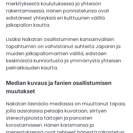
merkityksestä koulutuksessa ja yhteisön
rakentamisessa. Hänen ponnistelunsa ovat
edistäneet yhteyksiä eri kulttuurien välillä
jalkapallon kautta.
Lisäksi Nakatan osallistuminen kansainvälisiin
tapahtumiin on vahvistanut suhteita Japanin ja
muiden jalkapallomaitten välillä, edistäen
keskinäistä kunnioitusta ja ymmärrystä yhteisen
pelirakkauden kautta.
Median kuvaus ja fanien osallistumisen
muutokset
Nakatan läsnäolo mediassa on muuttanut tapaa,
jolla aasialaisia pelaajia kuvataan, siirtyen
stereotypioista taitojen ja panosten
korostamiseen. Hänen karismansa ja
menestyksensä ovat tehneet hänestä rakastetun