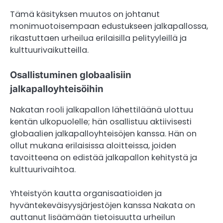
Tämä käsityksen muutos on johtanut
monimuotoisempaan edustukseen jalkapallossa,
rikastuttaen urheilua erilaisilla pelityyleillä ja
kulttuurivaikutteilla.
Osallistuminen globaalisiin
jalkapalloyhteisöihin
Nakatan rooli jalkapallon lähettiläänä ulottuu
kentän ulkopuolelle; hän osallistuu aktiivisesti
globaalien jalkapalloyhteisöjen kanssa. Hän on
ollut mukana erilaisissa aloitteissa, joiden
tavoitteena on edistää jalkapallon kehitystä ja
kulttuurivaihtoa.
Yhteistyön kautta organisaatioiden ja
hyväntekeväisyysjärjestöjen kanssa Nakata on
auttanut lisäämään tietoisuutta urheilun