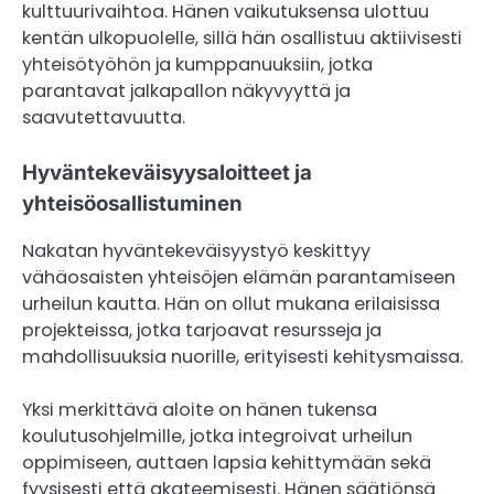
kulttuurivaihtoa. Hänen vaikutuksensa ulottuu
kentän ulkopuolelle, sillä hän osallistuu aktiivisesti
yhteisötyöhön ja kumppanuuksiin, jotka
parantavat jalkapallon näkyvyyttä ja
saavutettavuutta.
Hyväntekeväisyysaloitteet ja
yhteisöosallistuminen
Nakatan hyväntekeväisyystyö keskittyy
vähäosaisten yhteisöjen elämän parantamiseen
urheilun kautta. Hän on ollut mukana erilaisissa
projekteissa, jotka tarjoavat resursseja ja
mahdollisuuksia nuorille, erityisesti kehitysmaissa.
Yksi merkittävä aloite on hänen tukensa
koulutusohjelmille, jotka integroivat urheilun
oppimiseen, auttaen lapsia kehittymään sekä
fyysisesti että akateemisesti. Hänen säätiönsä