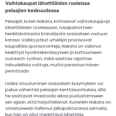
Vaihtokaupat lähettiläiden rooleissa
pelaajien keskuudessa
Pelaajat, kuten Nakata, kohtaavat vaihtokauppoja
lähettiläiden rooleissaan, tasapainottaen
henkilökohtaista brändäystä sosiaalisen vastuun
kanssa. Vaikka jotkut urheilijat priorisoivat
kaupallisia sponsorointeja, Nakata on valinnut
keskittyä hyväntekeväisyyteen ja kulttuuriseen
outreach-työhön, mikä saattaa rajoittaa
taloudellisia voittoja, mutta parantaa hänen
perintöään.
Lisäksi sitoutuminen sosiaalisiin kysymyksiin voi
joskus vähentää pelaajan kenttäsuorituksia, sillä
he saattavat investoida aikaa puolustamiseen
sen sijaan, että harjoittelisivat. Kuitenkin Nakata on
onnistuneesti hallinnut jalkapallouransa samalla,
kun hän on ollut merkittävä lähettiläs.