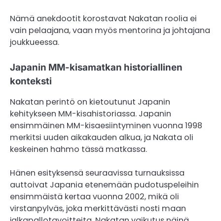
Nämä anekdootit korostavat Nakatan roolia ei
vain pelaajana, vaan myös mentorina ja johtajana
joukkueessa.
Japanin MM-kisamatkan historiallinen
konteksti
Nakatan perintö on kietoutunut Japanin
kehitykseen MM-kisahistoriassa. Japanin
ensimmäinen MM-kisaesiintyminen vuonna 1998
merkitsi uuden aikakauden alkua, ja Nakata oli
keskeinen hahmo tässä matkassa.
Hänen esityksensä seuraavissa turnauksissa
auttoivat Japania etenemään pudotuspeleihin
ensimmäistä kertaa vuonna 2002, mikä oli
virstanpylväs, joka merkittävästi nosti maan
jalkapallotavoitteita. Nakatan vaikutus näinä