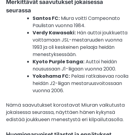
Merkittävät saavutukset jokaisessa
seurassa
Santos FC:
Miura voitti Campeonato
Paulistan vuonna 1984.
Verdy Kawasaki:
Hän auttoi joukkuetta
voittamaan JSL-mestaruuden vuonna
1993 ja oli keskeinen pelaaja heidän
menestyksessään.
Kyoto Purple Sanga:
Auttoi heidän
nousussaan J1-liigaan vuonna 2000.
Yokohama FC:
Pelasi ratkaisevaa roolia
heidän J2-liigan mestaruusvoitossaan
vuonna 2006.
Nämä saavutukset korostavat Miuran vaikutusta
jokaisessa seurassa, näyttäen hänen kykynsä
edistää joukkueen menestystä eri kilpailutasolla.
Huomionarvoiset tilastot ja ennätykset