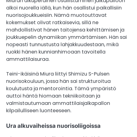
Miuran alkuperäinen osallistuminen jalkapalloon
alkoi nuorella iällä, kun hän osallistui paikallisiin
nuorisojoukkueisiin. Nämä muotouttavat
kokemukset olivat ratkaisevia, sillä ne
mahdollistivat hänen taitojensa kehittämisen ja
joukkuepelin dynamiikan ymmärtämisen. Hän sai
nopeasti tunnustusta lahjakkuudestaan, mikä
ruokki hänen kunnianhimoaan tavoitella
ammattilaisuraa.
Teini-ikäisinä Miura liittyi Shimizu S-Pulsen
nuorisokouluun, jossa hän sai strukturoitua
koulutusta ja mentorointia. Tämä ympäristö
auttoi häntä hiomaan tekniikoitaan ja
valmistautumaan ammattilaisjalkapallon
kilpailulliseen luonteeseen.
Ura alkuvaiheissa nuorisoliigoissa