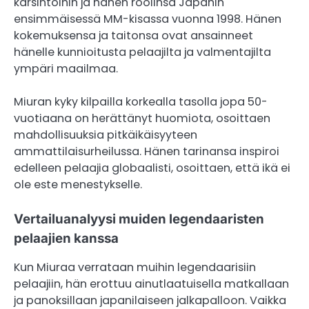
karsintoihin ja hänen roolinsa Japanin
ensimmäisessä MM-kisassa vuonna 1998. Hänen
kokemuksensa ja taitonsa ovat ansainneet
hänelle kunnioitusta pelaajilta ja valmentajilta
ympäri maailmaa.
Miuran kyky kilpailla korkealla tasolla jopa 50-
vuotiaana on herättänyt huomiota, osoittaen
mahdollisuuksia pitkäikäisyyteen
ammattilaisurheilussa. Hänen tarinansa inspiroi
edelleen pelaajia globaalisti, osoittaen, että ikä ei
ole este menestykselle.
Vertailuanalyysi muiden legendaaristen
pelaajien kanssa
Kun Miuraa verrataan muihin legendaarisiin
pelaajiin, hän erottuu ainutlaatuisella matkallaan
ja panoksillaan japanilaiseen jalkapalloon. Vaikka