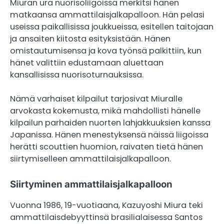
Miuran ura nuorisoliigoissa merkitsi hänen
matkaansa ammattilaisjalkapalloon. Hän pelasi
useissa paikallisissa joukkueissa, esitellen taitojaan
ja ansaiten kiitosta esityksistään. Hänen
omistautumisensa ja kova työnsä palkittiin, kun
hänet valittiin edustamaan aluettaan
kansallisissa nuorisoturnauksissa.
Nämä varhaiset kilpailut tarjosivat Miuralle
arvokasta kokemusta, mikä mahdollisti hänelle
kilpailun parhaiden nuorten lahjakkuuksien kanssa
Japanissa. Hänen menestyksensä näissä liigoissa
herätti scouttien huomion, raivaten tietä hänen
siirtymiselleen ammattilaisjalkapalloon.
Siirtyminen ammattilaisjalkapalloon
Vuonna 1986, 19-vuotiaana, Kazuyoshi Miura teki
ammattilaisdebyyttinsä brasilialaisessa Santos