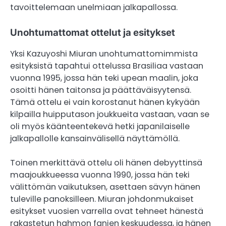
tavoittelemaan unelmiaan jalkapallossa.
Unohtumattomat ottelut ja esitykset
Yksi Kazuyoshi Miuran unohtumattomimmista
esityksistä tapahtui ottelussa Brasiliaa vastaan
vuonna 1995, jossa hän teki upean maalin, joka
osoitti hänen taitonsa ja päättäväisyytensä.
Tämä ottelu ei vain korostanut hänen kykyään
kilpailla huipputason joukkueita vastaan, vaan se
oli myös käänteentekevä hetki japanilaiselle
jalkapallolle kansainvälisellä näyttämöllä.
Toinen merkittävä ottelu oli hänen debyyttinsä
maajoukkueessa vuonna 1990, jossa hän teki
välittömän vaikutuksen, asettaen sävyn hänen
tuleville panoksilleen. Miuran johdonmukaiset
esitykset vuosien varrella ovat tehneet hänestä
rakastetun hahmon fanien keskuudessa, ja hänen