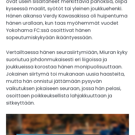
ovat usein sisältäneet merkittäviä panoksia, olipa
kyseessä maalit, syötöt tai yleinen joukkuehenki.
Hänen aikansa Verdy Kawasakissa oli huipentuma
hänen urallaan, kun taas myöhemmät vuodet
Yokohama FC:ssä osoittivat hänen
sopeutumiskykyään ikääntyessään.
Vertailtaessa hänen seurasiirtymiään, Miuran kyky
suoriutua johdonmukaisesti eri liigoissa ja
joukkueissa korostaa hänen monipuolisuuttaan.
Jokainen siirtymä toi mukanaan uusia haasteita,
mutta hän onnistui jättämään pysyvän
vaikutuksen jokaiseen seuraan, jossa hän pelasi,
osoittaen poikkeuksellista lahjakkuuttaan ja
sitkeyttään.