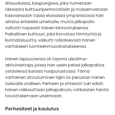
Shizuokassa, kaupungissa, joka tunnetaan
rikkaasta kulttuuriperinnöstään ja maisemastaan.
Kasvaessaan tässä eloisassa ympäristössä hän
altistui erilaisille urheiluille, mutta jalkapallo
valloitti nopeasti hänen kiinnostuksensa.
Paikallinen kulttuuri, joka korostaa tiimityötä ja
kurinalaisuutta, vaikutti ratkaisevasti hänen
varhaiseen luonteenmuodostukseensa.
Hänen lapsuutensa oli täynnä ulkoilma-
aktiviteetteja, joissa hän usein pelasi jalkapalloa
ystäviensä kanssa naapurustossa. Tämä
varhainen sitoutuminen lajiin loi perustan hänen
tulevalle uralleen. Perheen ja yhteisön tuki edisti
hänen rakkauttaan jalkapalloon, rohkaisten häntä
tavoittelemaan unelmiaan.
Perhesiteet ja koulutus