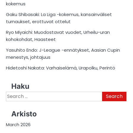
kokemus
Gaku Shibasaki: La Liga -kokemus, kansainväliset
turnaukset, erottuvat ottelut
Ryo Miyaichi: Muodostavat vuodet, Urheilu-uran
kohokohdat, Haasteet
Yasuhito Endo: J-League -ennätykset, Aasian Cupin
menestys, johtajuus
Hidetoshi Nakata: Varhaiselämä, Urapolku, Perintö
Haku
Search
for:
Arkisto
March 2026