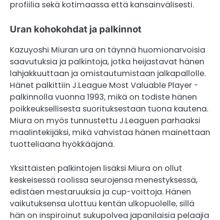
profiilia sekä kotimaassa että kansainvälisesti.
Uran kohokohdat ja palkinnot
Kazuyoshi Miuran ura on täynnä huomionarvoisia
saavutuksia ja palkintoja, jotka heijastavat hänen
lahjakkuuttaan ja omistautumistaan jalkapallolle.
Hänet palkittiin J.League Most Valuable Player -
palkinnolla vuonna 1993, mikä on todiste hänen
poikkeuksellisesta suorituksestaan tuona kautena.
Miura on myös tunnustettu J.Leaguen parhaaksi
maalintekijäksi, mikä vahvistaa hänen mainettaan
tuotteliaana hyökkääjänä.
Yksittäisten palkintojen lisäksi Miura on ollut
keskeisessä roolissa seurojensa menestyksessä,
edistäen mestaruuksia ja cup-voittoja. Hänen
vaikutuksensa ulottuu kentän ulkopuolelle, sillä
hän on inspiroinut sukupolvea japanilaisia pelaajia