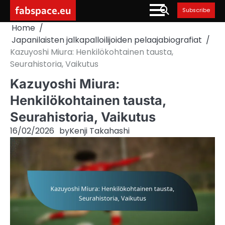
Skip
fabspace.eu
Subscribe
to
Home
content
Japanilaisten jalkapalloilijoiden pelaajabiografiat
Kazuyoshi Miura: Henkilökohtainen tausta,
Seurahistoria, Vaikutus
Kazuyoshi Miura:
Henkilökohtainen tausta,
Seurahistoria, Vaikutus
16/02/2026
by
Kenji Takahashi