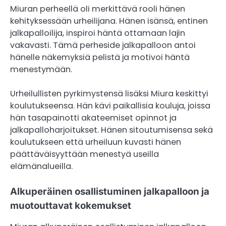
Miuran perheellä oli merkittävä rooli hänen
kehityksessään urheilijana. Hänen isänsä, entinen
jalkapalloilija, inspiroi häntä ottamaan lajin
vakavasti. Tämä perheside jalkapalloon antoi
hänelle näkemyksiä pelistä ja motivoi häntä
menestymään.
Urheilullisten pyrkimystensä lisäksi Miura keskittyi
koulutukseensa. Hän kävi paikallisia kouluja, joissa
hän tasapainotti akateemiset opinnot ja
jalkapalloharjoitukset. Hänen sitoutumisensa sekä
koulutukseen että urheiluun kuvasti hänen
päättäväisyyttään menestyä useilla
elämänalueilla.
Alkuperäinen osallistuminen jalkapalloon ja
muotouttavat kokemukset