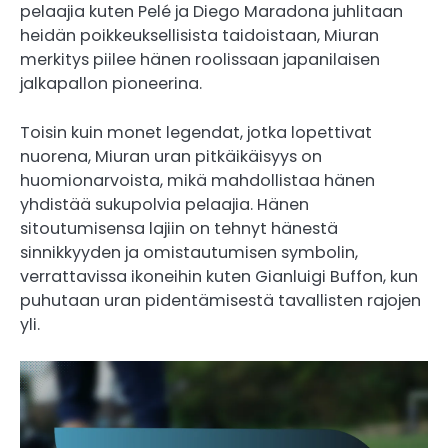
pelaajia kuten Pelé ja Diego Maradona juhlitaan
heidän poikkeuksellisista taidoistaan, Miuran
merkitys piilee hänen roolissaan japanilaisen
jalkapallon pioneerina.
Toisin kuin monet legendat, jotka lopettivat
nuorena, Miuran uran pitkäikäisyys on
huomionarvoista, mikä mahdollistaa hänen
yhdistää sukupolvia pelaajia. Hänen
sitoutumisensa lajiin on tehnyt hänestä
sinnikkyyden ja omistautumisen symbolin,
verrattavissa ikoneihin kuten Gianluigi Buffon, kun
puhutaan uran pidentämisestä tavallisten rajojen
yli.