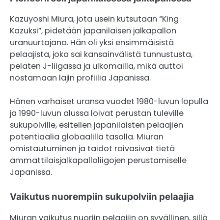
Kazuyoshi Miura, jota usein kutsutaan “King
Kazuksi”, pidetään japanilaisen jalkapallon
uranuurtajana. Hän oli yksi ensimmäisistä
pelaajista, joka sai kansainvälistä tunnustusta,
pelaten J-liigassa ja ulkomailla, mikä auttoi
nostamaan lajin profiilia Japanissa.
Hänen varhaiset uransa vuodet 1980-luvun lopulla
ja 1990-luvun alussa loivat perustan tuleville
sukupolville, esitellen japanilaisten pelaajien
potentiaalia globaalilla tasolla. Miuran
omistautuminen ja taidot raivasivat tietä
ammattilaisjalkapalloliigojen perustamiselle
Japanissa.
Vaikutus nuorempiin sukupolviin pelaajia
Miuran vaikutus nuoriin pelaajiin on syvällinen, sillä