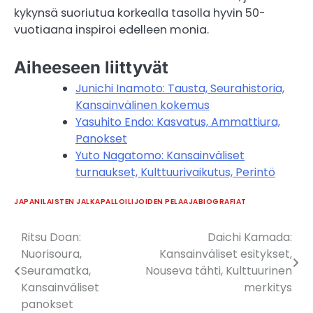
kykynsä suoriutua korkealla tasolla hyvin 50-
vuotiaana inspiroi edelleen monia.
Aiheeseen liittyvät
Junichi Inamoto: Tausta, Seurahistoria,
Kansainvälinen kokemus
Yasuhito Endo: Kasvatus, Ammattiura,
Panokset
Yuto Nagatomo: Kansainväliset
turnaukset, Kulttuurivaikutus, Perintö
JAPANILAISTEN JALKAPALLOILIJOIDEN PELAAJABIOGRAFIAT
Ritsu Doan:
Daichi Kamada:
Post
Nuorisoura,
Kansainväliset esitykset,
navigation
Seuramatka,
Nouseva tähti, Kulttuurinen
Kansainväliset
merkitys
panokset