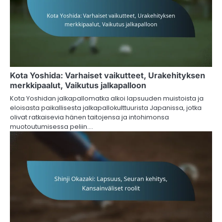
Kota Yoshida: Varhaiset vaikutteet, Urakehityksen
merkkipaalut, Vaikutus jalkapalloon
Kota Yoshidan jalkapallomatka alkoi lapsuuden muistoista ja
eloisasta paikallisesta jalkapallokulttuurista Japanissa, jotka
olivat ratkaisevia hänen taitojensa ja intohimonsa
muotoutumisessa peliin.…