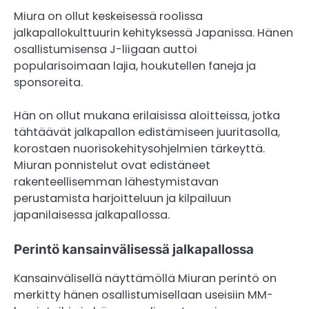
Miura on ollut keskeisessä roolissa
jalkapallokulttuurin kehityksessä Japanissa. Hänen
osallistumisensa J-liigaan auttoi
popularisoimaan lajia, houkutellen faneja ja
sponsoreita.
Hän on ollut mukana erilaisissa aloitteissa, jotka
tähtäävät jalkapallon edistämiseen juuritasolla,
korostaen nuorisokehitysohjelmien tärkeyttä.
Miuran ponnistelut ovat edistäneet
rakenteellisemman lähestymistavan
perustamista harjoitteluun ja kilpailuun
japanilaisessa jalkapallossa.
Perintö kansainvälisessä jalkapallossa
Kansainvälisellä näyttämöllä Miuran perintö on
merkitty hänen osallistumisellaan useisiin MM-