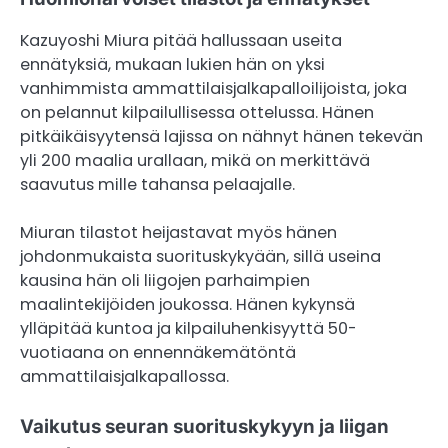
Kazuyoshi Miura pitää hallussaan useita
ennätyksiä, mukaan lukien hän on yksi
vanhimmista ammattilaisjalkapalloilijoista, joka
on pelannut kilpailullisessa ottelussa. Hänen
pitkäikäisyytensä lajissa on nähnyt hänen tekevän
yli 200 maalia urallaan, mikä on merkittävä
saavutus mille tahansa pelaajalle.
Miuran tilastot heijastavat myös hänen
johdonmukaista suorituskykyään, sillä useina
kausina hän oli liigojen parhaimpien
maalintekijöiden joukossa. Hänen kykynsä
ylläpitää kuntoa ja kilpailuhenkisyyttä 50-
vuotiaana on ennennäkemätöntä
ammattilaisjalkapallossa.
Vaikutus seuran suorituskykyyn ja liigan