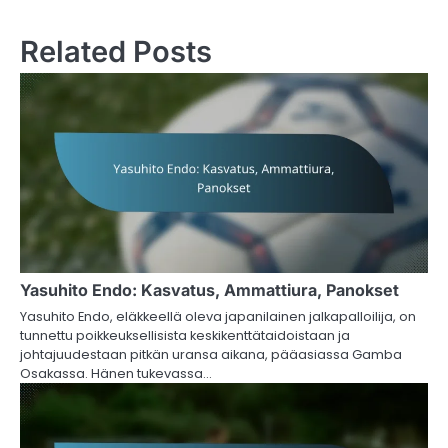
Related Posts
Yasuhito Endo: Kasvatus, Ammattiura, Panokset
Yasuhito Endo, eläkkeellä oleva japanilainen jalkapalloilija, on
tunnettu poikkeuksellisista keskikenttätaidoistaan ja
johtajuudestaan pitkän uransa aikana, pääasiassa Gamba
Osakassa. Hänen tukevassa…