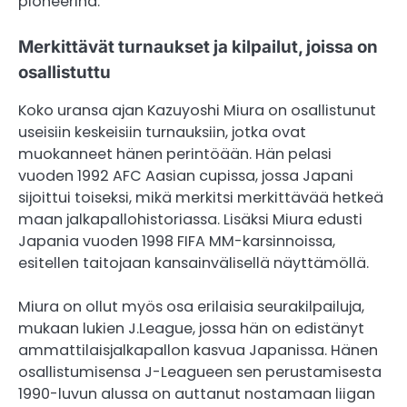
pioneerina.
Merkittävät turnaukset ja kilpailut, joissa on
osallistuttu
Koko uransa ajan Kazuyoshi Miura on osallistunut
useisiin keskeisiin turnauksiin, jotka ovat
muokanneet hänen perintöään. Hän pelasi
vuoden 1992 AFC Aasian cupissa, jossa Japani
sijoittui toiseksi, mikä merkitsi merkittävää hetkeä
maan jalkapallohistoriassa. Lisäksi Miura edusti
Japania vuoden 1998 FIFA MM-karsinnoissa,
esitellen taitojaan kansainvälisellä näyttämöllä.
Miura on ollut myös osa erilaisia seurakilpailuja,
mukaan lukien J.League, jossa hän on edistänyt
ammattilaisjalkapallon kasvua Japanissa. Hänen
osallistumisensa J-Leagueen sen perustamisesta
1990-luvun alussa on auttanut nostamaan liigan