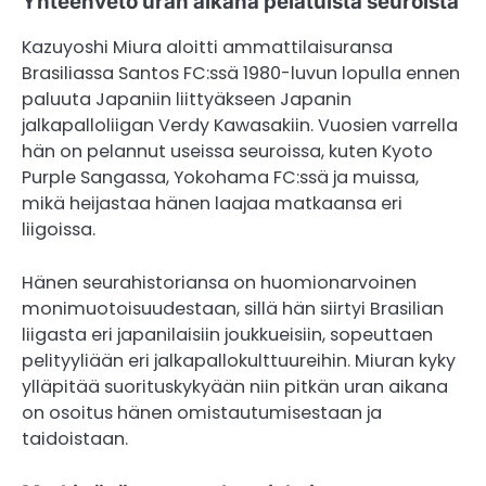
Yhteenveto uran aikana pelatuista seuroista
Kazuyoshi Miura aloitti ammattilaisuransa
Brasiliassa Santos FC:ssä 1980-luvun lopulla ennen
paluuta Japaniin liittyäkseen Japanin
jalkapalloliigan Verdy Kawasakiin. Vuosien varrella
hän on pelannut useissa seuroissa, kuten Kyoto
Purple Sangassa, Yokohama FC:ssä ja muissa,
mikä heijastaa hänen laajaa matkaansa eri
liigoissa.
Hänen seurahistoriansa on huomionarvoinen
monimuotoisuudestaan, sillä hän siirtyi Brasilian
liigasta eri japanilaisiin joukkueisiin, sopeuttaen
pelityyliään eri jalkapallokulttuureihin. Miuran kyky
ylläpitää suorituskykyään niin pitkän uran aikana
on osoitus hänen omistautumisestaan ja
taidoistaan.