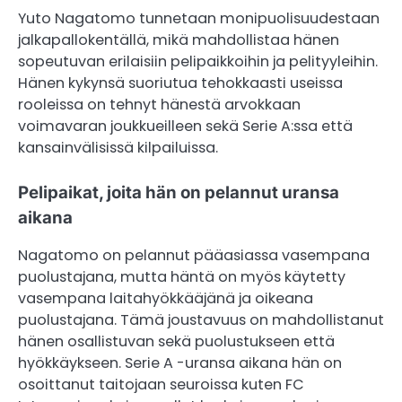
Yuto Nagatomo tunnetaan monipuolisuudestaan
jalkapallokentällä, mikä mahdollistaa hänen
sopeutuvan erilaisiin pelipaikkoihin ja pelityyleihin.
Hänen kykynsä suoriutua tehokkaasti useissa
rooleissa on tehnyt hänestä arvokkaan
voimavaran joukkueilleen sekä Serie A:ssa että
kansainvälisissä kilpailuissa.
Pelipaikat, joita hän on pelannut uransa
aikana
Nagatomo on pelannut pääasiassa vasempana
puolustajana, mutta häntä on myös käytetty
vasempana laitahyökkääjänä ja oikeana
puolustajana. Tämä joustavuus on mahdollistanut
hänen osallistuvan sekä puolustukseen että
hyökkäykseen. Serie A -uransa aikana hän on
osoittanut taitojaan seuroissa kuten FC