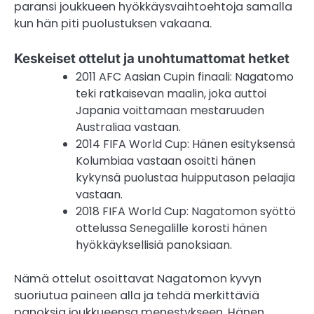
paransi joukkueen hyökkäysvaihtoehtoja samalla
kun hän piti puolustuksen vakaana.
Keskeiset ottelut ja unohtumattomat hetket
2011 AFC Aasian Cupin finaali: Nagatomo
teki ratkaisevan maalin, joka auttoi
Japania voittamaan mestaruuden
Australiaa vastaan.
2014 FIFA World Cup: Hänen esityksensä
Kolumbiaa vastaan osoitti hänen
kykynsä puolustaa huipputason pelaajia
vastaan.
2018 FIFA World Cup: Nagatomon syöttö
ottelussa Senegalille korosti hänen
hyökkäyksellisiä panoksiaan.
Nämä ottelut osoittavat Nagatomon kyvyn
suoriutua paineen alla ja tehdä merkittäviä
panoksia joukkueensa menestykseen. Hänen