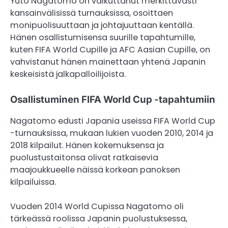
Yuto Nagatomo on vaikuttanut merkittävästi
kansainvälisissä turnauksissa, osoittaen
monipuolisuuttaan ja johtajuuttaan kentällä.
Hänen osallistumisensa suurille tapahtumille,
kuten FIFA World Cupille ja AFC Aasian Cupille, on
vahvistanut hänen mainettaan yhtenä Japanin
keskeisistä jalkapalloilijoista.
Osallistuminen FIFA World Cup -tapahtumiin
Nagatomo edusti Japania useissa FIFA World Cup
-turnauksissa, mukaan lukien vuoden 2010, 2014 ja
2018 kilpailut. Hänen kokemuksensa ja
puolustustaitonsa olivat ratkaisevia
maajoukkueelle näissä korkean panoksen
kilpailuissa.
Vuoden 2014 World Cupissa Nagatomo oli
tärkeässä roolissa Japanin puolustuksessa,