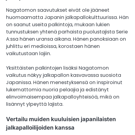
Nagatomon saavutukset eivät ole jääneet
huomaamatta Japanin jalkapallokulttuurissa. Hän
on saanut useita palkintoja, mukaan lukien
tunnustuksen yhtenä parhaista puolustajista Serie
A:ssa hänen uransa aikana. Hänen panoksiaan on
juhlittu eri medioissa, korostaen hänen
vaikutustaan lajiin.
Yksittäisten palkintojen lisäksi Nagatomon
vaikutus näkyy jalkapallon kasvavassa suosiota
Japanissa. Hänen menestyksensä on inspiroinut
lukemattomia nuoria pelaajia ja edistänyt
elinvoimaisempaa jalkapalloyhteisöä, mikä on
lisännyt ylpeyttä lajista.
Vertailu muiden kuuluisien japanilaisten
jalkapalloilijoiden kanssa