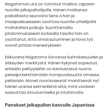
Nagatomon ura on toiminut mallina Japanin
nuorille jalkapalloilijoille. Hänen matkansa
paikallisista seuroista Serie A:han ja
maajoukkueeseen osoittaa nuorille urheilijoille
mahdollisia polkuja. Suorittamalla
johdonmukaisesti korkealla tasolla hän on
osoittanut, että omistautuminen ja kova työ
voivat johtaa menestykseen.
Esikuvana Nagatomo korostaa kurinalaisuuden ja
sitkeyden merkitystä. Hänen kykynsä sopeutua
erilaisiin pelityyleihin on kannustanut nuoria
pelaajia kehittämään monipuolisuutta omassa
pelissään. Monet nuorisoseurat mainitsevat nyt
hänen uransa esimerkkinä siitä, mitä voidaan
saavuttaa sitoutumisella ja intohimolla.
Panokset jalkapallon kasvulle Japanissa