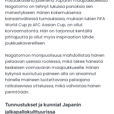
Pitkäaikaisena jäsenenä Japanin maajoukkueessa
Nagatomo on tehnyt lukuisia panoksia sen
menestykseen. Hänen kokemuksensa
kansainvälisissä turnauksissa, mukaan lukien FIFA
World Cup ja AFC Aasian Cup, on ollut
korvaamatonta. Hän on tarjonnut kentällä
johtajuutta ja ollut myös inspiraation lähde
joukkuekavereilleen.
Nagatomon monipuolisuus mahdollistaa hänen
pelaavan useissa rooleissa, mikä tekee hänestä
keskeisen voimavaran maajoukkueelle. Hänen
kykynsä suoriutua paineen alla on ansainnut
hänelle maineen luotettavana pelaajana
ratkaisevissa otteluissa, mikä vahvistaa hänen
perintöään.
Tunnustukset ja kunniat Japanin
jalkapallokulttuurissa