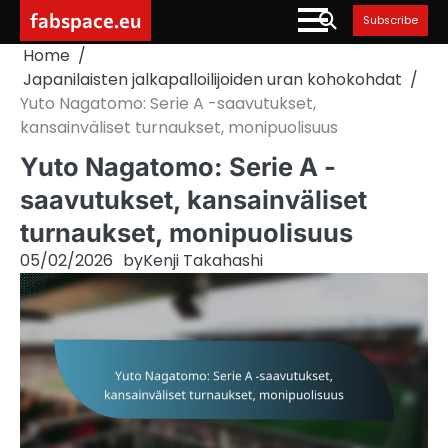
Skip
fabspace.eu
Subscribe
to
Home
content
Japanilaisten jalkapalloilijoiden uran kohokohdat
Yuto Nagatomo: Serie A -saavutukset,
kansainväliset turnaukset, monipuolisuus
Yuto Nagatomo: Serie A -
saavutukset, kansainväliset
turnaukset, monipuolisuus
05/02/2026
by
Kenji Takahashi