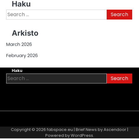
Haku
Search
for:
Arkisto
March 2026
February 2026
Haku
Search
for:
About
Contact
Cookie
Privacy
Sitemap
Terms
Us
Us
Policy
Policy
and
Copyright © 2026
fabspace.eu
| Brief News by
Ascendoor
|
Conditions
Powered by
WordPress
.