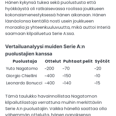
Hänen kykynsä tukea sekä puolustusta että
hyökkäystä oli ratkaisevassa roolissa joukkueen
kokonaismenestyksessä hänen aikanaan. Hänen
läsnäolonsa kentällä nosti usein joukkueen
moraalia ja yhteenkuuluvuutta, mikä auttoi Interiä
saamaan kilpailuetua Serie A:ssa.
Vertailuanalyysi muiden Serie A:n
puolustajien kanssa
Puolustaja
Ottelut
Puhtaat pelit
Syötöt
Yuto Nagatomo
~200
~70
~20
Giorgio Chiellini
~400
~150
~10
Leonardo Bonucci
~400
~140
~15
Tämä taulukko havainnollistaa Nagatomon
kilpailutilastoja verrattuna muihin merkittäviin
Serie A:n puolustajiin. Vaikka hänellä saattaa olla
vähemmän otteluita, hänen panoksensa