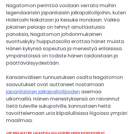
Nagatomon perintöä voidaan verrata muihin
legendaarisiin japanilaisiin jalkapalloilijoihin, kuten
Hidetoshi Nakataan ja Keisuke Hondaan. Vaikka
jokainen pelaaja on tehnyt ainutlaatuisia
panoksia, Nagatomon johdonmukainen
suorituskyky huipputasolla erottaa hänet muista.
Hänen kykynsä sopeutua ja menestyä erilaisissa
ympäristöissä on todiste hänen taidoistaan ja
päättäväisyydestään.
Kansainvälisen tunnustuksen osalta Nagatomon
saavutukset ovat auttaneet nostamaan
japanilaisten jalkapalloilijoiden
asemaa
ulkomailla. Hänen menestyksensä on raivannut
tietä tuleville sukupolville, kannustaen heitä
tavoittelemaan uria kilpailullisissa liigoissa ympäri
maailmaa.
JAPANILAISTEN JALKAPALLOILIJOIDEN URAN KOHOKOHDAT