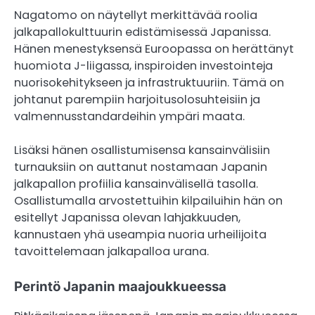
Nagatomo on näytellyt merkittävää roolia
jalkapallokulttuurin edistämisessä Japanissa.
Hänen menestyksensä Euroopassa on herättänyt
huomiota J-liigassa, inspiroiden investointeja
nuorisokehitykseen ja infrastruktuuriin. Tämä on
johtanut parempiin harjoitusolosuhteisiin ja
valmennusstandardeihin ympäri maata.
Lisäksi hänen osallistumisensa kansainvälisiin
turnauksiin on auttanut nostamaan Japanin
jalkapallon profiilia kansainvälisellä tasolla.
Osallistumalla arvostettuihin kilpailuihin hän on
esitellyt Japanissa olevan lahjakkuuden,
kannustaen yhä useampia nuoria urheilijoita
tavoittelemaan jalkapalloa urana.
Perintö Japanin maajoukkueessa