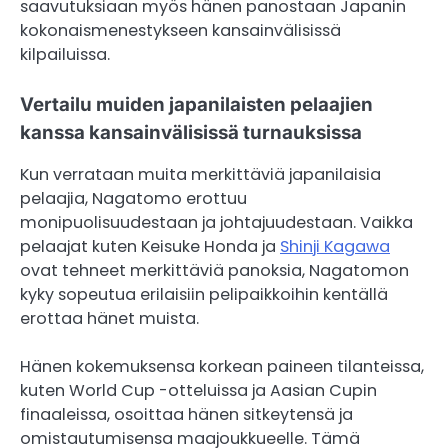
saavutuksiaan myös hänen panostaan Japanin
kokonaismenestykseen kansainvälisissä
kilpailuissa.
Vertailu muiden japanilaisten pelaajien
kanssa kansainvälisissä turnauksissa
Kun verrataan muita merkittäviä japanilaisia
pelaajia, Nagatomo erottuu
monipuolisuudestaan ja johtajuudestaan. Vaikka
pelaajat kuten Keisuke Honda ja
Shinji Kagawa
ovat tehneet merkittäviä panoksia, Nagatomon
kyky sopeutua erilaisiin pelipaikkoihin kentällä
erottaa hänet muista.
Hänen kokemuksensa korkean paineen tilanteissa,
kuten World Cup -otteluissa ja Aasian Cupin
finaaleissa, osoittaa hänen sitkeytensä ja
omistautumisensa maajoukkueelle. Tämä