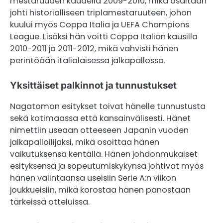
mestaruuden kaudella 2009-2010, mikä osaltaan
johti historialliseen triplamestaruuteen, johon
kuului myös Coppa Italia ja UEFA Champions
League. Lisäksi hän voitti Coppa Italian kausilla
2010-2011 ja 2011-2012, mikä vahvisti hänen
perintöään italialaisessa jalkapallossa.
Yksittäiset palkinnot ja tunnustukset
Nagatomon esitykset toivat hänelle tunnustusta
sekä kotimaassa että kansainvälisesti. Hänet
nimettiin useaan otteeseen Japanin vuoden
jalkapalloilijaksi, mikä osoittaa hänen
vaikutuksensa kentällä. Hänen johdonmukaiset
esityksensä ja sopeutumiskykynsä johtivat myös
hänen valintaansa useisiin Serie A:n viikon
joukkueisiin, mikä korostaa hänen panostaan
tärkeissä otteluissa.