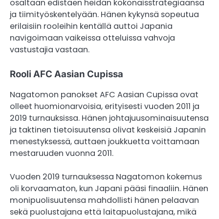
osaltaan edistäen heidän kokonaisstrategiaansa
ja tiimityöskentelyään. Hänen kykynsä sopeutua
erilaisiin rooleihin kentällä auttoi Japania
navigoimaan vaikeissa otteluissa vahvoja
vastustajia vastaan.
Rooli AFC Aasian Cupissa
Nagatomon panokset AFC Aasian Cupissa ovat
olleet huomionarvoisia, erityisesti vuoden 2011 ja
2019 turnauksissa. Hänen johtajuusominaisuutensa
ja taktinen tietoisuutensa olivat keskeisiä Japanin
menestyksessä, auttaen joukkuetta voittamaan
mestaruuden vuonna 2011.
Vuoden 2019 turnauksessa Nagatomon kokemus
oli korvaamaton, kun Japani pääsi finaaliin. Hänen
monipuolisuutensa mahdollisti hänen pelaavan
sekä puolustajana että laitapuolustajana, mikä