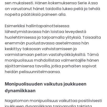
sen mukaisesti. Hänen kokemuksensa Serie A:ssa
on varustanut hänet taidoilla lukea peliä ja tehdä
nopeita päätöksiä paineen alla.
Esimerkiksi hallintapainotteisessa
lähestymistavassa hän loistaa leveydestä
huolehtimisessa ja tarjoamalla ylityksiä. Toisaalta
enemmän puolustavassa asetelmassa hän
keskittyy takaosan vahvistamiseen ja
varmistamaan peiton vastahyökkäyksiltä. Tämä
monipuolisuus mahdollistaa valmentajille hänen
sijoittamisensa tavoilla, jotka parhaiten sopivat
heidän pelisuunnitelmaansa.
Monipuolisuuden vaikutus joukkueen
dynamiikkaan
Nagatomon monipuolisuus vaikuttaa positiivisesti
joukkueen dynamiikkaan tarjoamalla taktista