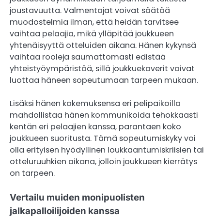
joustavuutta. Valmentajat voivat säätää
muodostelmia ilman, että heidän tarvitsee
vaihtaa pelaajia, mikä ylläpitää joukkueen
yhtenäisyyttä otteluiden aikana. Hänen kykynsä
vaihtaa rooleja saumattomasti edistää
yhteistyöympäristöä, sillä joukkuekaverit voivat
luottaa häneen sopeutumaan tarpeen mukaan.
Lisäksi hänen kokemuksensa eri pelipaikoilla
mahdollistaa hänen kommunikoida tehokkaasti
kentän eri pelaajien kanssa, parantaen koko
joukkueen suoritusta. Tämä sopeutumiskyky voi
olla erityisen hyödyllinen loukkaantumiskriisien tai
otteluruuhkien aikana, jolloin joukkueen kierrätys
on tarpeen.
Vertailu muiden monipuolisten
jalkapalloilijoiden kanssa