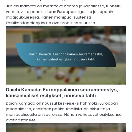
Junichi Inamoto on merkittävä hahmo jalkapallossa, tunnettu
vaikuttavista panoksistaan Euroopan liigoissa ja Japanin
maajoukkueessa. Hänen monipuolisuutensa
keskikenttäpelaajana ja avainroolinsa suurissa…
Daichi Kamada: Eurooppalainen seuramenestys,
kansainväliset esitykset, nouseva tähti
Daichi Kamada on noussut keskeiseksi hahmoksi Euroopan
jalkapallossa, osoittaen poikkeuksellista lahjakkuutta ja
monipuolisuutta eri seuroissa. Hänen vaikuttavat esityksensä
ovat nostaneet…