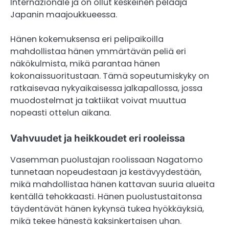
Internazionale ja on ollut keskeinen pelaaja
Japanin maajoukkueessa.
Hänen kokemuksensa eri pelipaikoilla
mahdollistaa hänen ymmärtävän peliä eri
näkökulmista, mikä parantaa hänen
kokonaissuoritustaan. Tämä sopeutumiskyky on
ratkaisevaa nykyaikaisessa jalkapallossa, jossa
muodostelmat ja taktiikat voivat muuttua
nopeasti ottelun aikana.
Vahvuudet ja heikkoudet eri rooleissa
Vasemman puolustajan roolissaan Nagatomo
tunnetaan nopeudestaan ja kestävyydestään,
mikä mahdollistaa hänen kattavan suuria alueita
kentällä tehokkaasti. Hänen puolustustaitonsa
täydentävät hänen kykynsä tukea hyökkäyksiä,
mikä tekee hänestä kaksinkertaisen uhan.