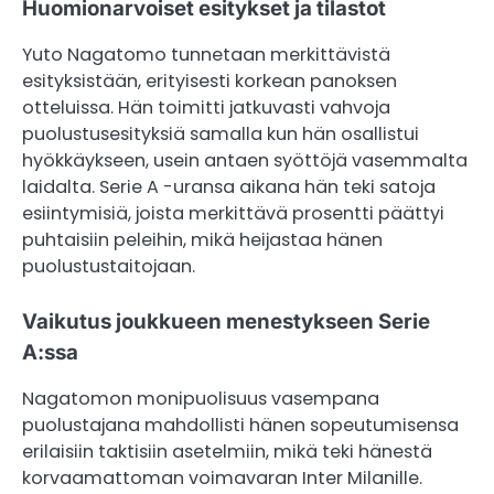
Huomionarvoiset esitykset ja tilastot
Yuto Nagatomo tunnetaan merkittävistä
esityksistään, erityisesti korkean panoksen
otteluissa. Hän toimitti jatkuvasti vahvoja
puolustusesityksiä samalla kun hän osallistui
hyökkäykseen, usein antaen syöttöjä vasemmalta
laidalta. Serie A -uransa aikana hän teki satoja
esiintymisiä, joista merkittävä prosentti päättyi
puhtaisiin peleihin, mikä heijastaa hänen
puolustustaitojaan.
Vaikutus joukkueen menestykseen Serie
A:ssa
Nagatomon monipuolisuus vasempana
puolustajana mahdollisti hänen sopeutumisensa
erilaisiin taktisiin asetelmiin, mikä teki hänestä
korvaamattoman voimavaran Inter Milanille.