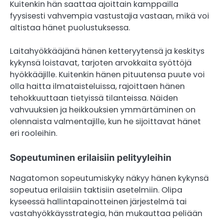
Kuitenkin hän saattaa ajoittain kamppailla
fyysisesti vahvempia vastustajia vastaan, mikä voi
altistaa hänet puolustuksessa.
Laitahyökkääjänä hänen ketteryytensä ja keskitys
kykynsä loistavat, tarjoten arvokkaita syöttöjä
hyökkääjille. Kuitenkin hänen pituutensa puute voi
olla haitta ilmataisteluissa, rajoittaen hänen
tehokkuuttaan tietyissä tilanteissa. Näiden
vahvuuksien ja heikkouksien ymmärtäminen on
olennaista valmentajille, kun he sijoittavat hänet
eri rooleihin.
Sopeutuminen erilaisiin pelityyleihin
Nagatomon sopeutumiskyky näkyy hänen kykynsä
sopeutua erilaisiin taktisiin asetelmiin. Olipa
kyseessä hallintapainotteinen järjestelmä tai
vastahyökkäysstrategia, hän mukauttaa peliään