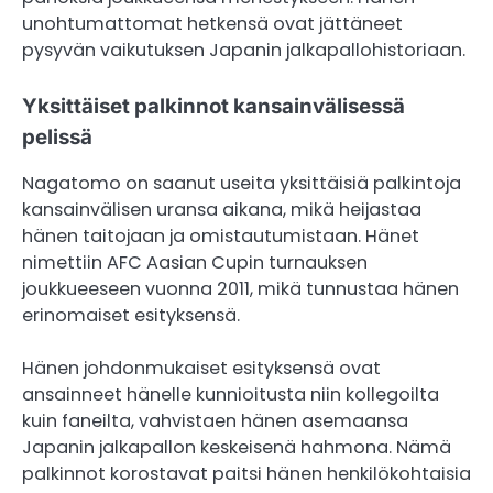
unohtumattomat hetkensä ovat jättäneet
pysyvän vaikutuksen Japanin jalkapallohistoriaan.
Yksittäiset palkinnot kansainvälisessä
pelissä
Nagatomo on saanut useita yksittäisiä palkintoja
kansainvälisen uransa aikana, mikä heijastaa
hänen taitojaan ja omistautumistaan. Hänet
nimettiin AFC Aasian Cupin turnauksen
joukkueeseen vuonna 2011, mikä tunnustaa hänen
erinomaiset esityksensä.
Hänen johdonmukaiset esityksensä ovat
ansainneet hänelle kunnioitusta niin kollegoilta
kuin faneilta, vahvistaen hänen asemaansa
Japanin jalkapallon keskeisenä hahmona. Nämä
palkinnot korostavat paitsi hänen henkilökohtaisia